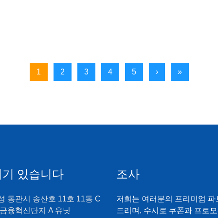
1
2
3
4
5
›
»
여기 있습니다
조사
 동관시 송산호 11호 11동 C
저희는 여러분의 프리미엄 파
 금융혁신단지 A 유닛
드리며, 수시로 쿠폰과 프로